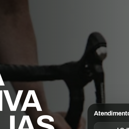
A
IVA
JAS,
Atendiment