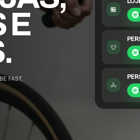
LOJ
🏪
 E
.
PER
👕
PER
BE FAST.
🚴