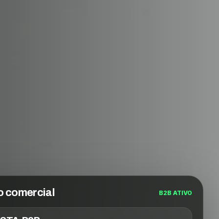
o comercial
B2B ATIVO